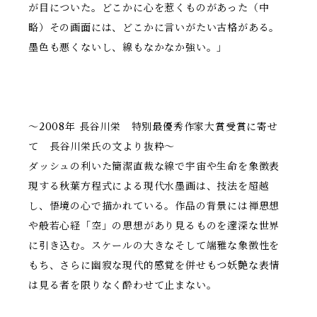
が目についた。どこかに心を惹くものがあった（中
略）その画面には、どこかに言いがたい古格がある。
墨色も悪くないし、線もなかなか強い。」
〜2008年 長谷川栄 特別最優秀作家大賞受賞に寄せ
て 長谷川栄氏の文より抜粋〜
ダッシュの利いた簡潔直裁な線で宇宙や生命を象徴表
現する秋葉方程式による現代水墨画は、技法を超越
し、悟境の心で描かれている。作品の背景には禅思想
や般若心経「空」の思想があり見るものを邃深な世界
に引き込む。スケールの大きなそして端雅な象徴性を
もち、さらに幽寂な現代的感覚を併せもつ妖艶な表情
は見る者を限りなく酔わせて止まない。