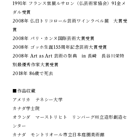
1991年 フランス官展ルサロン（仏芸術家協会）91金メ
ダル受賞
2008年 仏日トリコロール芸術ワインラベル展 大賞受
賞
2008年 パリ・カンヌ国際芸術大賞受賞
2008年 ゴッホ生誕155周年記念芸術大賞受賞
2008年 Art as Art 芸術の祭典 in 長崎 長谷川栄特
別最優秀作家大賞受賞
2018年 86歳で死去
■作品収蔵
アメリカ テネシー大学
カナダ学士院
オランダ マーストリヒト リンバーグ州立造形創造セ
ンター
カナダ モントリオール市立日本庭園美術館