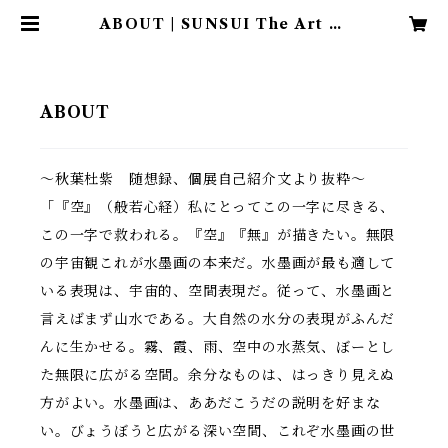
ABOUT | SUNSUI The Art of
Japanese Ink Painting
ABOUT
〜秋葉杜紫 随想録、個展自己紹介文より抜粋〜
「『空』（般若心経）私にとってこの一字に尽きる、
この一字で救われる。『空』『無』が描きたい。無限
の宇宙観これが水墨画の本来だ。水墨画が最も適して
いる表現は、宇宙的、空間表現だ。従って、水墨画と
言えばまず山水である。大自然の水分の表現がふんだ
んに生かせる。霧、霞、雨、空中の水蒸気、ぼーとし
た無限に広がる空間。余分なものは、はっきり見えぬ
方がよい。水墨画は、ああだこうだの説明を好まな
い。びょうぼうと広がる深い空間、これぞ水墨画の世