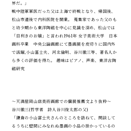
界だ。」
戦中陸軍軍医だった父は上海で終戦となり、帰国後、
松山市道後で内科医院を開業。 蒐集家であった父のも
と幼少期から東洋陶磁を中心に見識を深め、松山では
「目利きのお嬢」と言われ1961年 女子美術大学 日本
画科卒業 中央公論画廊にて墨画展を皮切りに国内外
で活躍,小山冨士夫、河北倫明、谷川徹三等、著名人か
ら多くの評価を得た。 趣味はピアノ、声楽、東洋古陶
磁研究
〜天満屋岡山店美術画廊での個展推薦文より抜粋〜
谷川徹三(哲学者 詩人谷川俊太郎の父)
「鎌倉の小山富士夫さんのところを訪ねて、閑談して
るうちに壁間にみなれぬ墨画の小品の掛かっているの